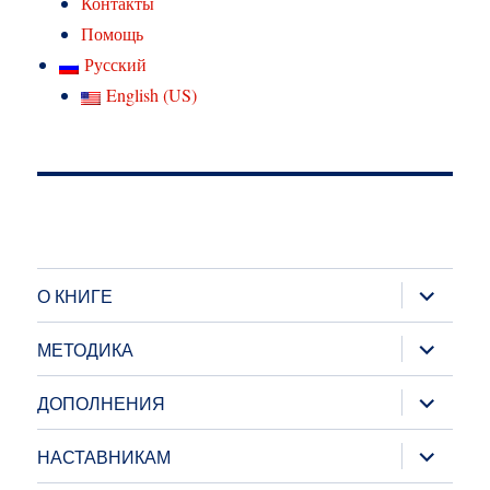
Контакты
Помощь
Русский
English (US)
раскрыт
О КНИГЕ
дочернее
меню
раскрыт
МЕТОДИКА
дочернее
меню
раскрыт
ДОПОЛНЕНИЯ
дочернее
меню
раскрыт
НАСТАВНИКАМ
дочернее
меню