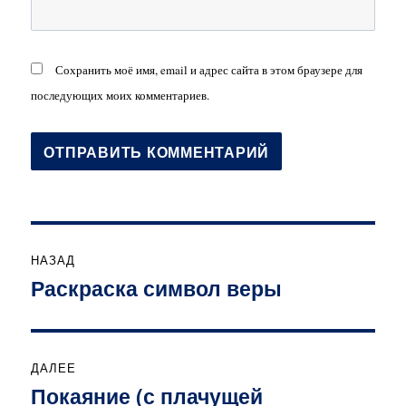
Сохранить моё имя, email и адрес сайта в этом браузере для
последующих моих комментариев.
Навигация
НАЗАД
по
Раскраска символ веры
Предыдущая
запись:
записям
ДАЛЕЕ
Покаяние (с плачущей
Следующая