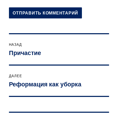
Навигация
НАЗАД
по
Причастие
Предыдущая
запись:
записям
ДАЛЕЕ
Реформация как уборка
Следующая
запись: