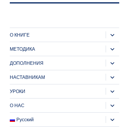
раскрыт
О КНИГЕ
дочернее
меню
раскрыт
МЕТОДИКА
дочернее
меню
раскрыт
ДОПОЛНЕНИЯ
дочернее
меню
раскрыт
НАСТАВНИКАМ
дочернее
меню
раскрыт
УРОКИ
дочернее
меню
раскрыт
О НАС
дочернее
меню
раскрыт
Русский
дочернее
меню