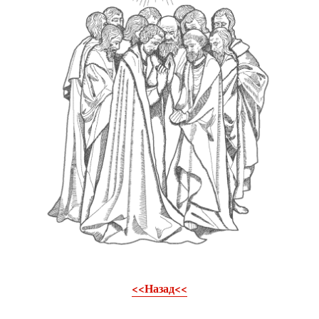
<<Назад<<