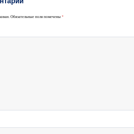
нтарий
кован.
Обязательные поля помечены
*