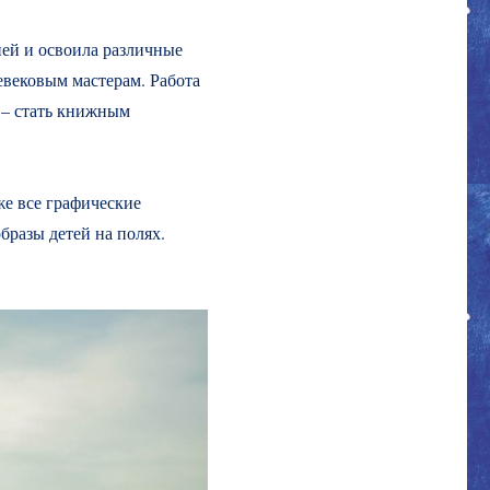
ией и освоила различные
евековым мастерам. Работа
 – стать книжным
же все графические
разы детей на полях.