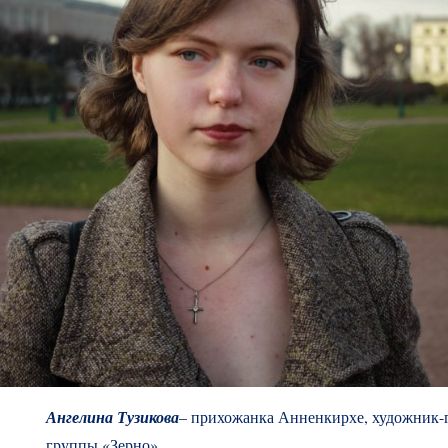
Ангелина Тузикова
– прихожанка Анненкирхе, художник-г
группы «Зерно».