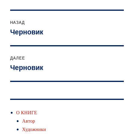
Навигация
НАЗАД
по
Черновик
Предыдущая
запись:
записям
ДАЛЕЕ
Черновик
Следующая
запись:
О КНИГЕ
Автор
Художники